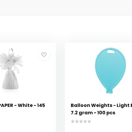
APER - White - 145
Balloon Weights - Light 
7.2 gram - 100 pcs