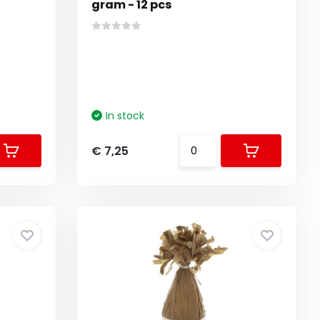
gram - 12 pcs
In stock
€ 7,25