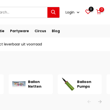
0
0
Login
tie
Partyware
Circus
Blog
ct leverbaar uit voorraad
Ballon
Balloon
Netten
Pumps