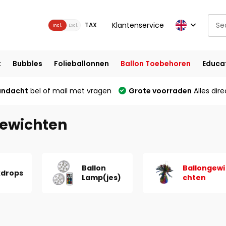
Klantenservice
TAX
Incl.
Excl.
t
Bubbles
Folieballonnen
Ballon Toebehoren
Educa
andacht
bel of mail met vragen
Grote voorraden
Alles dire
ewichten
Ballon
Ballongewi
drops
Lamp(jes)
chten