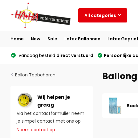
All categories
Home
New
Sale
Latex Ballonnen
Latex Geprin
Vandaag besteld
direct verstuurd
Persoonlijke a
Ballong
Ballon Toebehoren
Wij helpen je
graag
Back
Via het contactformulier neem
je simpel contact met ons op
Neem contact op