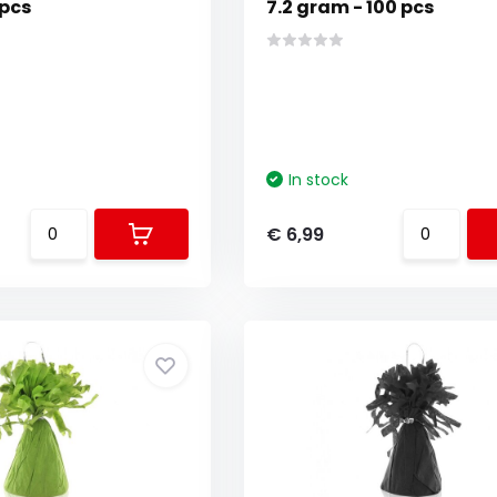
 pcs
7.2 gram - 100 pcs
In stock
€ 6,99