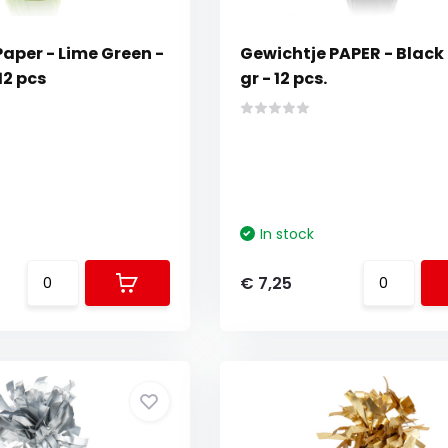
aper - Lime Green -
Gewichtje PAPER - Black 
12 pcs
gr - 12 pcs.
In stock
€ 7,25