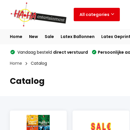
All categories
Home
New
Sale
Latex Ballonnen
Latex Geprin
Vandaag besteld
direct verstuurd
Persoonlijke a
Home
Catalog
Catalog