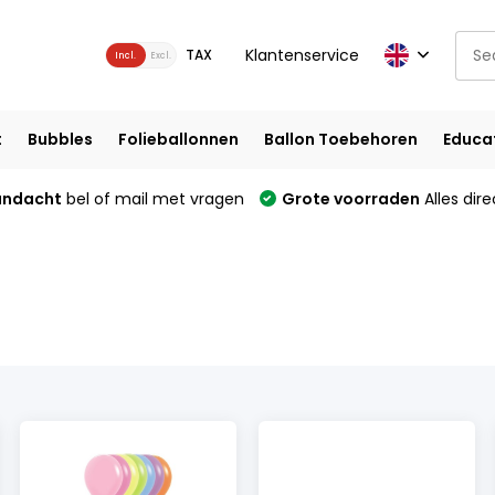
Klantenservice
TAX
Incl.
Excl.
t
Bubbles
Folieballonnen
Ballon Toebehoren
Educa
andacht
bel of mail met vragen
Grote voorraden
Alles dire