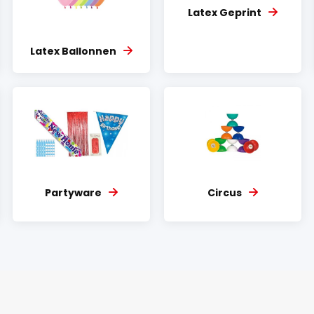
Latex Geprint
Latex Ballonnen
Partyware
Circus