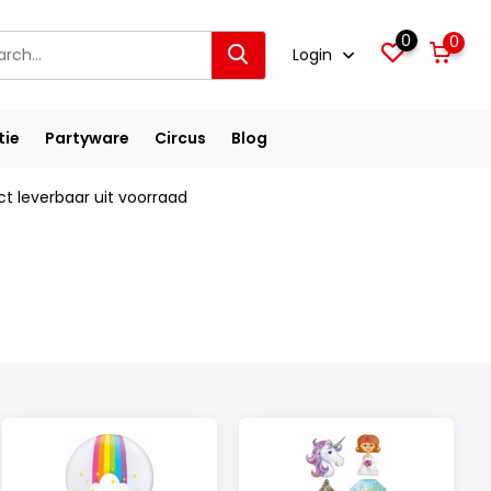
0
0
Login
tie
Partyware
Circus
Blog
ct leverbaar uit voorraad