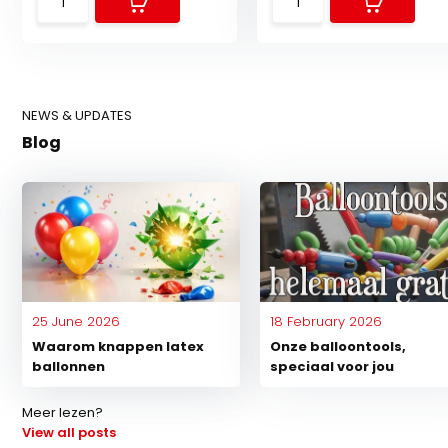
NEWS & UPDATES
Blog
Multi Color Bow - 14 inch -
Crescent Moon - Satin
Grabo
Luxe White - 26 in...
25 June 2026
18 February 2026
Waarom knappen latex
Onze balloontools,
In stock
In stock
ballonnen
speciaal voor jou
€ 2,-
€ 2,84
Meer lezen?
View all posts