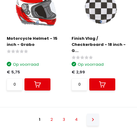
Motorcycle Helmet - 15
Finish Vlag /
inch - Grabo
Checkerboard - 18 inch -
G...
Op voorraad
Op voorraad
€ 5,75
€ 2,99
1
2
3
4