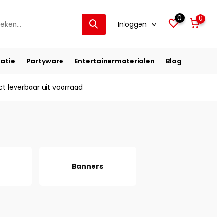
0
0
Inloggen
atie
Partyware
Entertainermaterialen
Blog
ct leverbaar uit voorraad
Banners