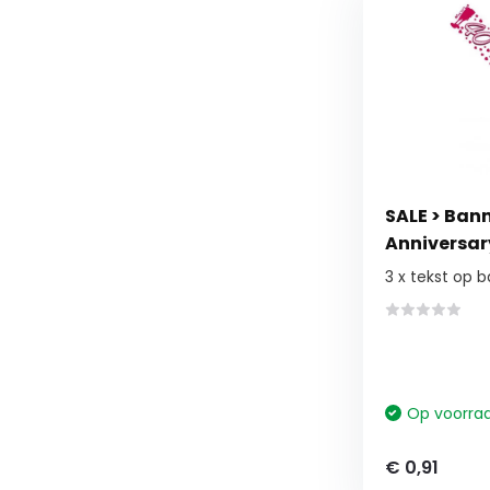
SALE > Bann
Anniversar
3 x tekst op 
Op voorra
€ 0,91