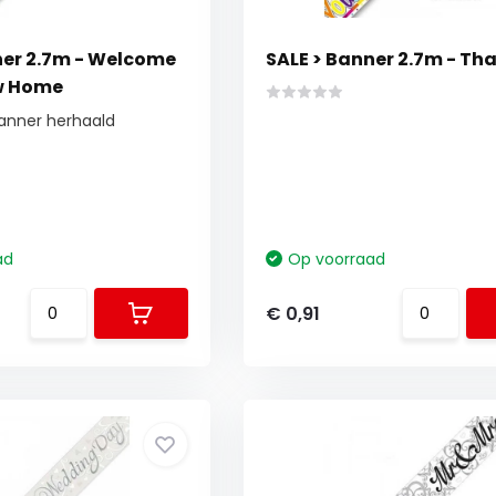
ner 2.7m - Welcome
SALE > Banner 2.7m - Th
w Home
banner herhaald
ad
Op voorraad
€ 0,91