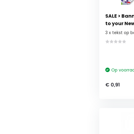
SALE > Ban
to your Ne
3 x tekst op 
Op voorra
€ 0,91