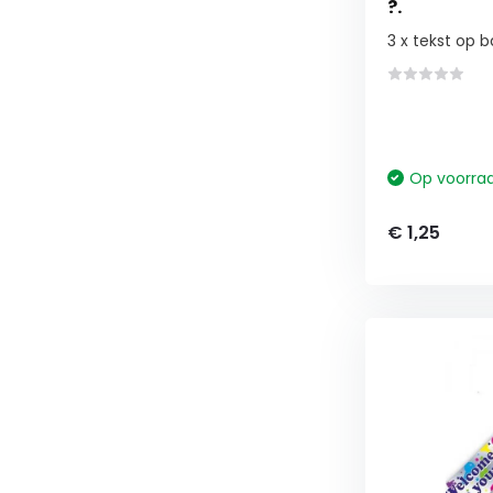
?.
3 x tekst op 
Op voorra
€ 1,25