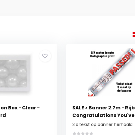
oon Box - Clear -
SALE > Banner 2.7m - Rijb
erd
Congratulations You've
3 x tekst op banner herhaald