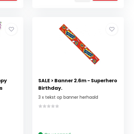
ppy
SALE > Banner 2.6m - Superhero
s
Birthday.
3 x tekst op banner herhaald