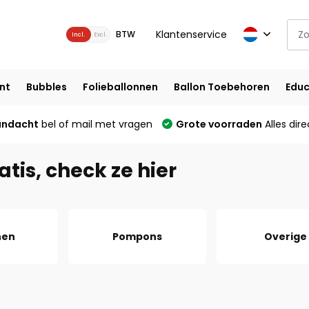
Klantenservice
BTW
Incl.
Excl.
nt
Bubbles
Folieballonnen
Ballon Toebehoren
Educ
andacht
bel of mail met vragen
Grote voorraden
Alles dire
atis, check ze hier
nen
Pompons
Overige