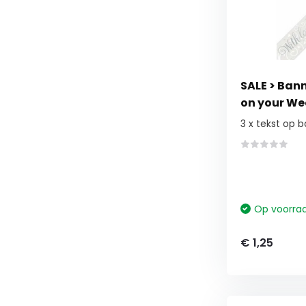
SALE > Bann
on your W
3 x tekst op 
Op voorra
€ 1,25