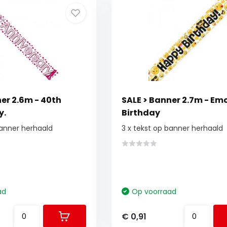
er 2.6m - 40th
SALE > Banner 2.7m - Emo
y.
Birthday
banner herhaald
3 x tekst op banner herhaald
ad
Op voorraad
€ 0,91