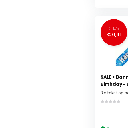
€ 1,75
€ 0,91
SALE > Ban
Birthday -
3 x tekst op 