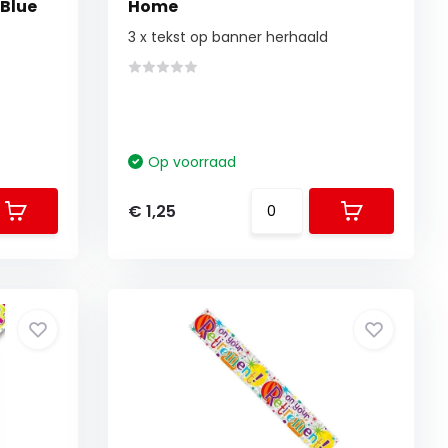
 Blue
Home
3 x tekst op banner herhaald
Op voorraad
€ 1,25