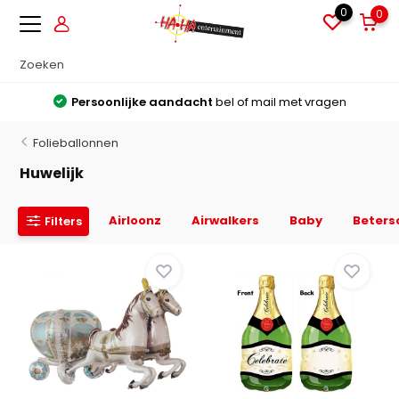
0
0
Grote voorraden
Alles direct leverbaar uit voorraad
Folieballonnen
Huwelijk
Airloonz
Airwalkers
Baby
Beters
Filters