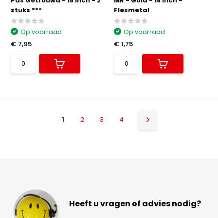
Pas Getrouwd - 18 inch - 2
MR - Gold - 18 inch -
stuks ***
Flexmetal
Op voorraad
Op voorraad
€ 7,95
€ 1,75
1
2
3
4
Heeft u vragen of advies nodig?