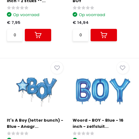
inch - 2 stuks **...
BOY
Op voorraad
Op voorraad
€ 7,95
€ 14,94
It's A Boy (letter bunch) -
Woord - BOY - Blue - 16
Blue - Anagr...
inch - zelfsluit...