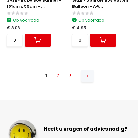
SALE > Baby Boy Banner -
SALE > Uplifter Boy Hot Air
101cm x 55cm - ...
Balloon - A4...
Op voorraad
Op voorraad
€ 3,03
€ 4,95
1
2
3
Heeft u vragen of advies nodig?