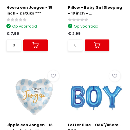
Hoera een Jongen - 18
Pillow - Baby Girl Sleeping
inch - 2 stuks ***
- 18 inch - ...
Op voorraad
Op voorraad
€ 7,95
€ 2,99
Jippie een Jongen - 18
Letter Blue - O34"/86cm -