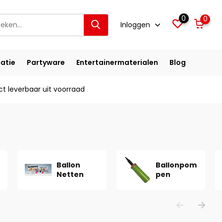
0
0
Inloggen
atie
Partyware
Entertainermaterialen
Blog
ct leverbaar uit voorraad
Ballon
Ballonpom
Netten
pen