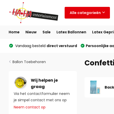
Alle categorieën
Home
Nieuw
Sale
Latex Ballonnen
Latex Gepri
Vandaag besteld
direct verstuurd
Persoonlijke a
Confett
Ballon Toebehoren
Wij helpen je
graag
Back
Via het contactformulier neem
je simpel contact met ons op
Neem contact op