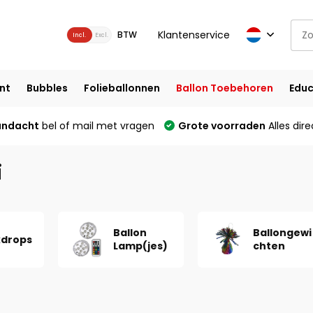
Klantenservice
BTW
Incl.
Excl.
nt
Bubbles
Folieballonnen
Ballon Toebehoren
Educ
andacht
bel of mail met vragen
Grote voorraden
Alles dire
i
Ballon
Ballongewi
drops
Lamp(jes)
chten