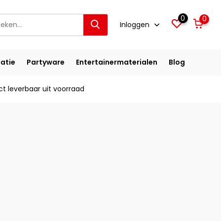
0
0
Inloggen
atie
Partyware
Entertainermaterialen
Blog
ct leverbaar uit voorraad