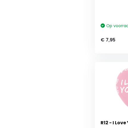
Op voorra
€ 7,95
R12 - I Lov