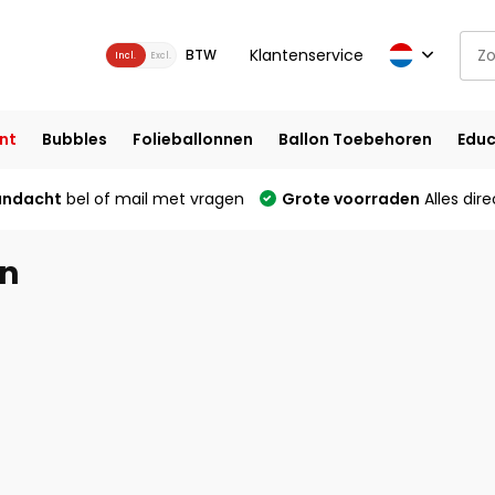
Klantenservice
BTW
Incl.
Excl.
nt
Bubbles
Folieballonnen
Ballon Toebehoren
Educ
andacht
bel of mail met vragen
Grote voorraden
Alles dire
jn