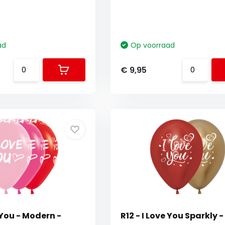
ad
Op voorraad
€ 9,95
e You - Modern -
R12 - I Love You Sparkly -