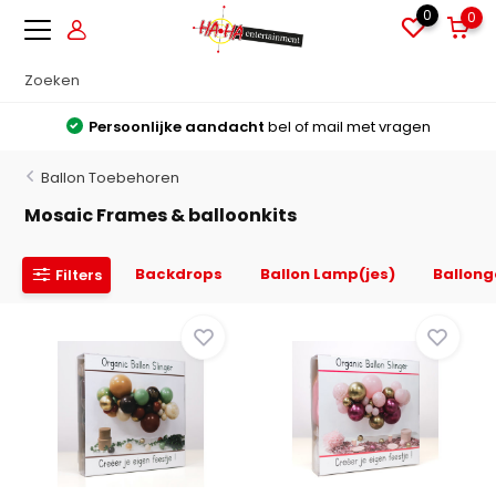
0
0
Persoonlijke aandacht
bel of mail met vragen
Ballon Toebehoren
Mosaic Frames & balloonkits
Backdrops
Ballon Lamp(jes)
Ballon
Filters