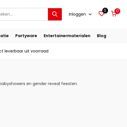
0
0
Inloggen
atie
Partyware
Entertainermaterialen
Blog
ct leverbaar uit voorraad
 babyshowers en gender reveal feesten.