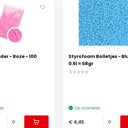
er - Roze - 100
Styrofoam Bolletjes - Bl
0.5l = 58gr
ad
Op voorraad
€ 4,45