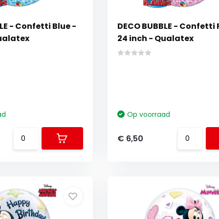
 - Confetti Blue -
DECO BUBBLE - Confetti P
ualatex
24 inch - Qualatex
ad
Op voorraad
€ 6,50