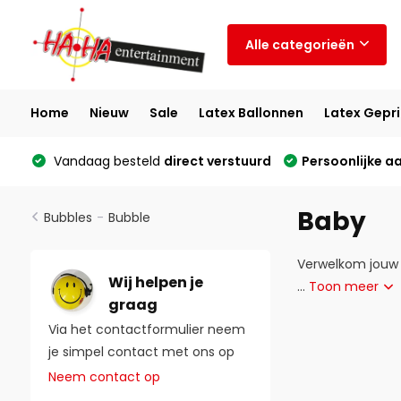
Alle categorieën
Home
Nieuw
Sale
Latex Ballonnen
Latex Gepri
Vandaag besteld
direct verstuurd
Persoonlijke a
Baby
Bubbles
-
Bubble
Verwelkom jouw 
Wij helpen je
...
Toon meer
graag
Via het contactformulier neem
je simpel contact met ons op
Neem contact op