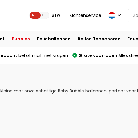
Klantenservice
BTW
Incl.
Excl.
nt
Bubbles
Folieballonnen
Ballon Toebehoren
Educ
andacht
bel of mail met vragen
Grote voorraden
Alles dire
kleine met onze schattige Baby Bubble ballonnen, perfect voor