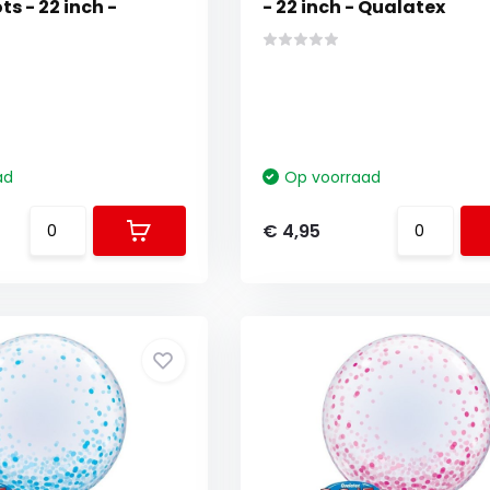
ts - 22 inch -
- 22 inch - Qualatex
ad
Op voorraad
€ 4,95