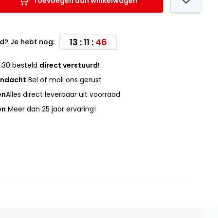
Toevoegen aan winkelwagen
13 : 11 :
45
d? Je hebt nog:
:30 besteld
direct verstuurd!
andacht
Bel of mail ons gerust
en
Alles direct leverbaar uit voorraad
en
Meer dan 25 jaar ervaring!