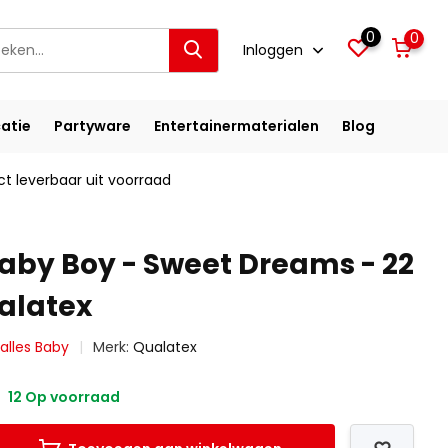
0
0
Inloggen
atie
Partyware
Entertainermaterialen
Blog
ct leverbaar uit voorraad
aby Boy - Sweet Dreams - 22
ualatex
 alles Baby
Merk:
Qualatex
12 Op voorraad