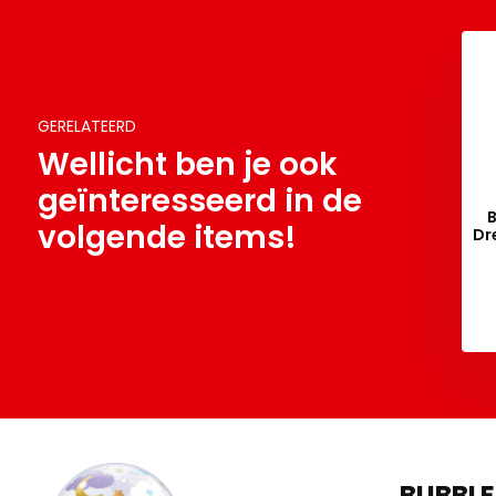
GERELATEERD
Wellicht ben je ook
geïnteresseerd in de
e Baby - Jungle
SALE > ECO - Welcome Baby
B
volgende items!
 - 30 inch - Grabo
Hot Air Balloons - 18 inch - K.
Dr
€ 6,50
€ 1,95
BUBBLE