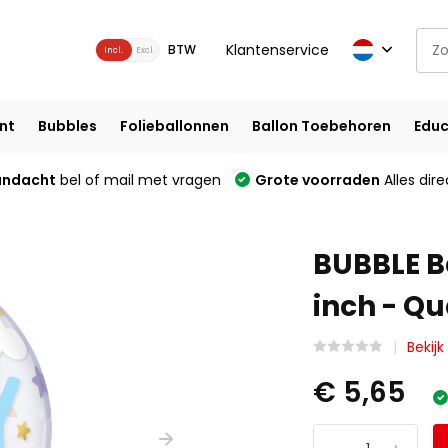
Klantenservice
BTW
Incl.
Excl.
nt
Bubbles
Folieballonnen
Ballon Toebehoren
Educ
andacht
bel of mail met vragen
Grote voorraden
Alles dire
BUBBLE B
inch - Q
Bekijk
€ 5,65