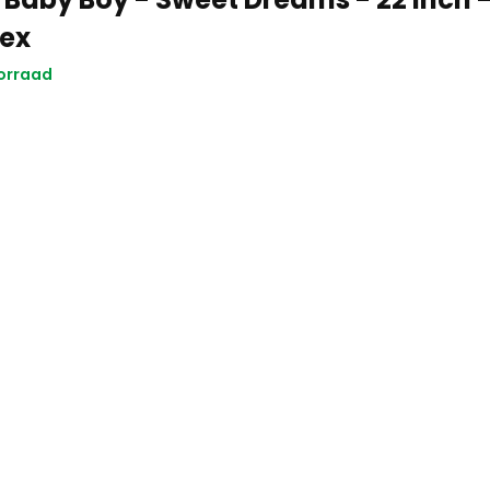
ex
orraad