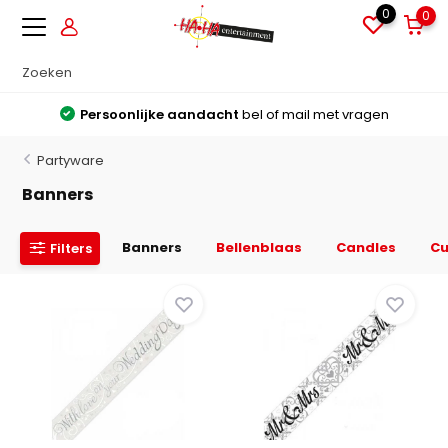
0
0
Grote voorraden
Alles direct leverbaar uit voorraad
Partyware
Banners
Banners
Bellenblaas
Candles
Cu
Filters