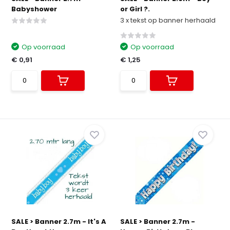
Babyshower
or Girl ?.
3 x tekst op banner herhaald
Op voorraad
Op voorraad
€ 0,91
€ 1,25
SALE > Banner 2.7m - It's A
SALE > Banner 2.7m -