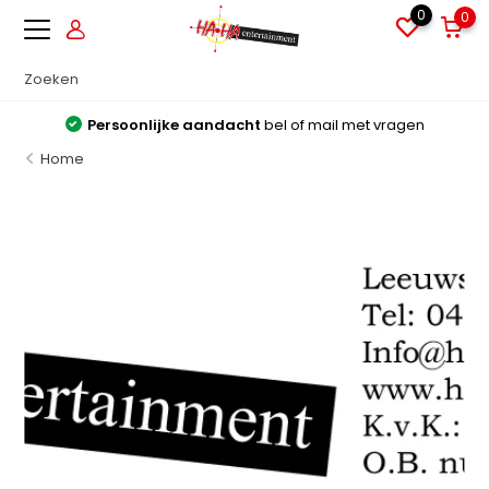
0
0
Grote voorraden
Alles direct leverbaar uit voorraad
Home