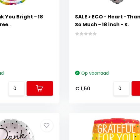
k You Bright - 18
SALE > ECO - Heart -Tha
ree..
So Much - 18 inch - K.
ad
Op voorraad
€ 1,50