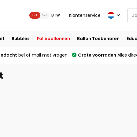
Klantenservice
BTW
Incl.
Excl.
nt
Bubbles
Folieballonnen
Ballon Toebehoren
Educ
andacht
bel of mail met vragen
Grote voorraden
Alles dire
t