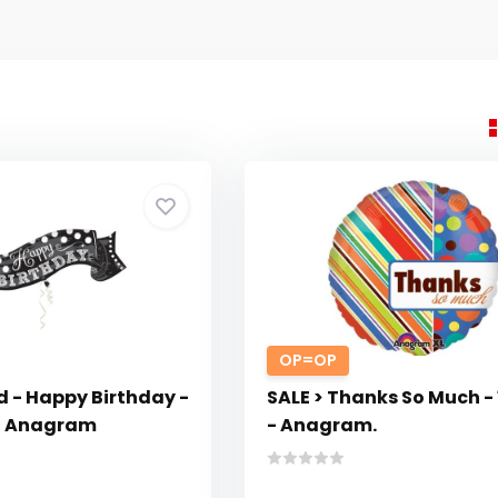
OP=OP
 - Happy Birthday -
SALE > Thanks So Much - 
 - Anagram
- Anagram.