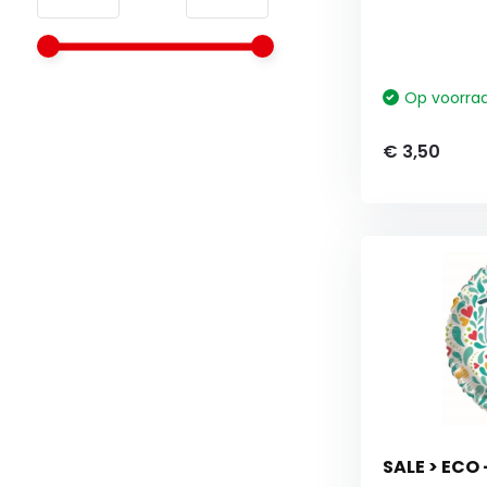
Op voorra
€ 3,50
SALE > ECO