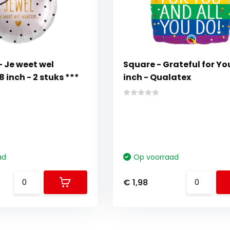
 Je weet wel
Square - Grateful for You
 inch - 2 stuks ***
inch - Qualatex
ad
Op voorraad
€ 1,98