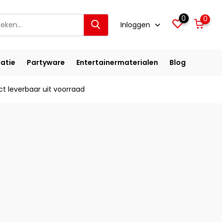
0
0
Inloggen
atie
Partyware
Entertainermaterialen
Blog
ct leverbaar uit voorraad