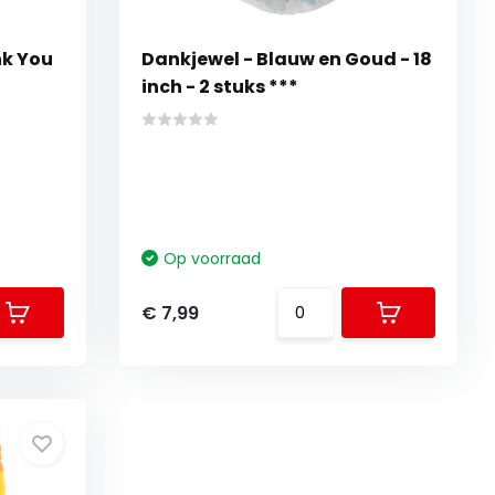
nk You
Dankjewel - Blauw en Goud - 18
inch - 2 stuks ***
Op voorraad
€ 7,99