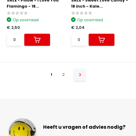
SALE > Pillow - I Love You
SALE > Sweet Love Candy -
Flamingo - 18...
18 inch - Kale...
Op voorraad
Op voorraad
€ 2,50
€ 2,04
1
2
Heeft u vragen of advies nodig?