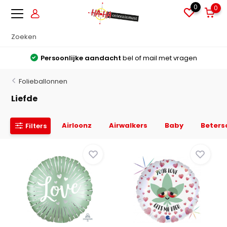
0
0
Grote voorraden
Alles direct leverbaar uit voorraad
Folieballonnen
Liefde
Airloonz
Airwalkers
Baby
Beters
Filters