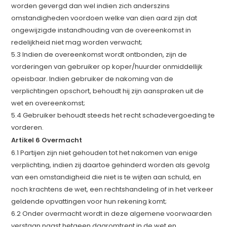
worden gevergd dan wel indien zich anderszins
omstandigheden voordoen welke van dien aard zijn dat
ongewijzigde instandhouding van de overeenkomst in
redelijkheid niet mag worden verwacht;
5.3 Indien de overeenkomst wordt ontbonden, zijn de
vorderingen van gebruiker op koper/huurder onmiddellijk
opeisbaar. Indien gebruiker de nakoming van de
verplichtingen opschort, behoudt hij zijn aanspraken uit de
wet en overeenkomst;
5.4 Gebruiker behoudt steeds het recht schadevergoeding te
vorderen.
Artikel 6 Overmacht
6.1 Partijen zijn niet gehouden tot het nakomen van enige
verplichting, indien zij daartoe gehinderd worden als gevolg
van een omstandigheid die niet is te wijten aan schuld, en
noch krachtens de wet, een rechtshandeling of in het verkeer
geldende opvattingen voor hun rekening komt;
6.2 Onder overmacht wordt in deze algemene voorwaarden
verstaan naast hetgeen daaromtrent in de wet en