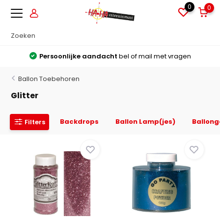
0
0
Persoonlijke aandacht
bel of mail met vragen
Ballon Toebehoren
Glitter
Backdrops
Ballon Lamp(jes)
Ballon
Filters