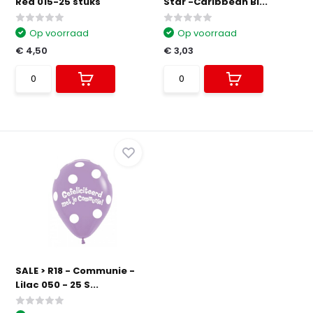
Red 015-25 stuks
Star -Caribbean Bl...
Op voorraad
Op voorraad
€ 4,50
€ 3,03
SALE > R18 - Communie -
Lilac 050 - 25 S...