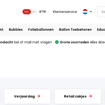
Klantenservice
BTW
Incl.
Excl.
nt
Bubbles
Folieballonnen
Ballon Toebehoren
Educ
andacht
bel of mail met vragen
Grote voorraden
Alles dire
Verjaardag
Retail zakjes