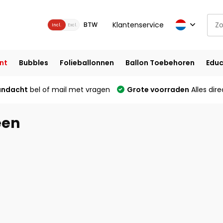
Klantenservice
BTW
Incl.
Excl.
nt
Bubbles
Folieballonnen
Ballon Toebehoren
Educ
andacht
bel of mail met vragen
Grote voorraden
Alles dire
een