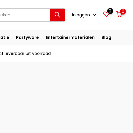
0
0
Inloggen
atie
Partyware
Entertainermaterialen
Blog
ct leverbaar uit voorraad