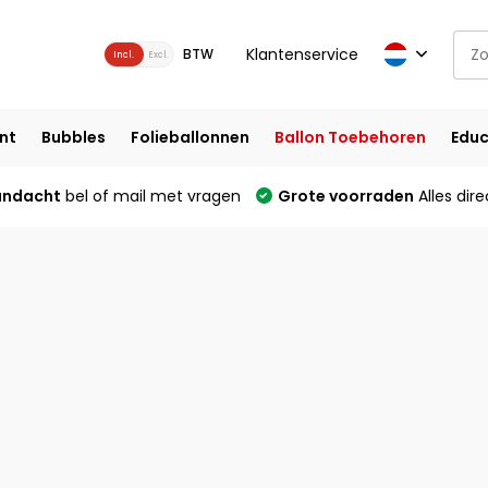
Klantenservice
BTW
Incl.
Excl.
nt
Bubbles
Folieballonnen
Ballon Toebehoren
Educ
andacht
bel of mail met vragen
Grote voorraden
Alles dire