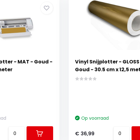
lotter - MAT - Goud -
Vinyl Snijplotter - GLOSS
meter
Goud - 30.5 cm x 12,5 me
aad
Op voorraad
€ 36,99