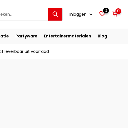
0
0
Inloggen
atie
Partyware
Entertainermaterialen
Blog
ct leverbaar uit voorraad