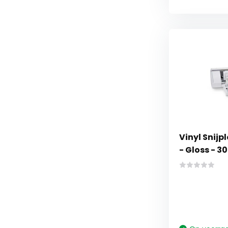
Vinyl Snijp
- Gloss - 3