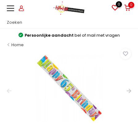
0
0
Persoonlijke aandacht
bel of mail met vragen
Home