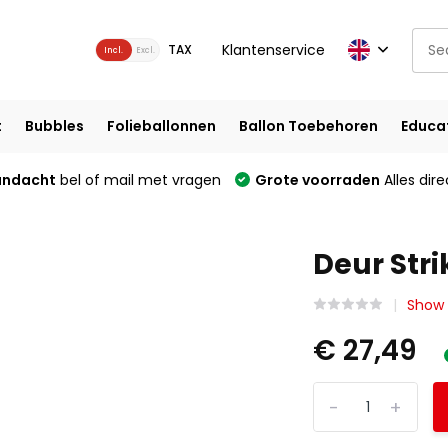
Klantenservice
TAX
Incl.
Excl.
t
Bubbles
Folieballonnen
Ballon Toebehoren
Educa
andacht
bel of mail met vragen
Grote voorraden
Alles dire
Deur Stri
Show 
€ 27,49
-
+