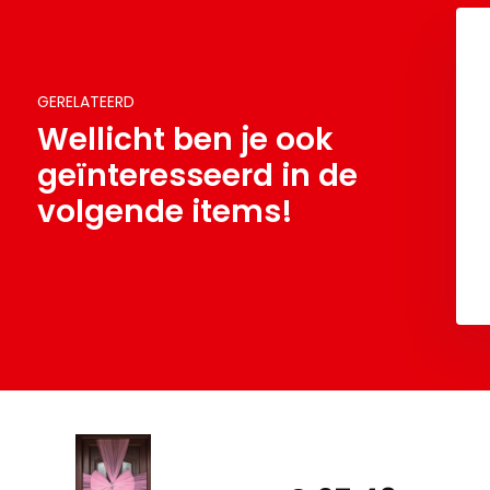
GERELATEERD
Wellicht ben je ook
geïnteresseerd in de
volgende items!