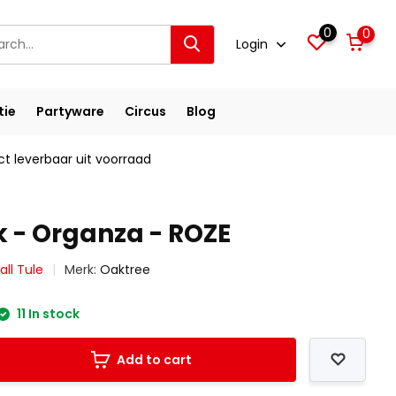
0
0
Login
tie
Partyware
Circus
Blog
ct leverbaar uit voorraad
k - Organza - ROZE
all Tule
Merk:
Oaktree
11 In stock
Add to cart