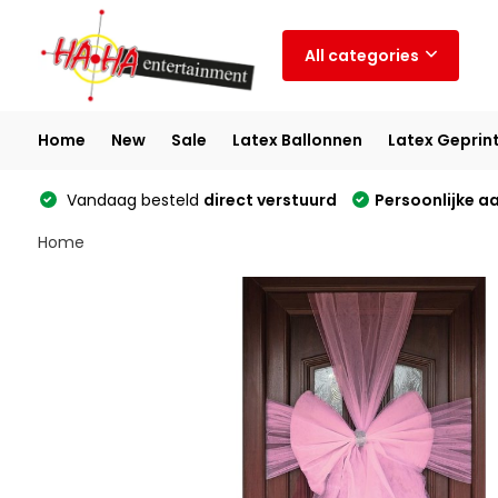
All categories
Home
New
Sale
Latex Ballonnen
Latex Geprin
Vandaag besteld
direct verstuurd
Persoonlijke a
Home