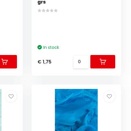
grs
In stock
€ 1,75