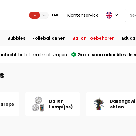
Klantenservice
TAX
Incl.
Excl.
t
Bubbles
Folieballonnen
Ballon Toebehoren
Educa
andacht
bel of mail met vragen
Grote voorraden
Alles dire
s
Ballon
Ballongewi
drops
Lamp(jes)
chten