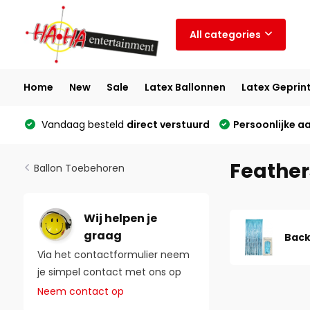
All categories
Home
New
Sale
Latex Ballonnen
Latex Geprin
Vandaag besteld
direct verstuurd
Persoonlijke a
Feather
Ballon Toebehoren
Wij helpen je
graag
Back
Via het contactformulier neem
je simpel contact met ons op
Neem contact op