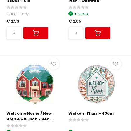
House - K18"
inch - Oaktree
Out of stock
In stock
€ 2,99
€ 2,65
Welcome Home / New
Welkom Thuis - 43cm
House - 18 inch - Bet...