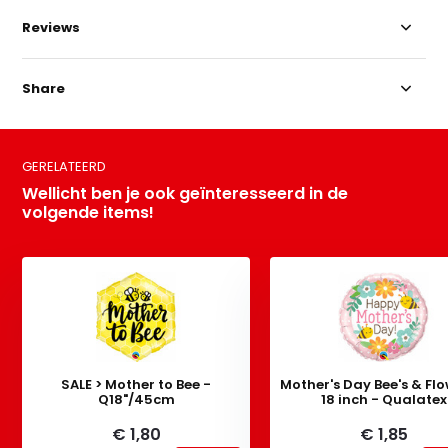
Reviews
Share
GERELATEERD
Wellicht ben je ook geïnteresseerd in de
volgende items!
SALE > Mother to Bee -
Mother's Day Bee's & Flo
Q18"/45cm
18 inch - Qualatex
€ 1,80
€ 1,85