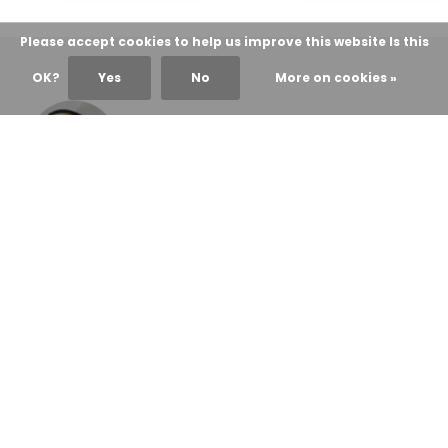
Please accept cookies to help us improve this website Is this
OK?
Yes
No
More on cookies »
Heeft u vragen of advies nodig?
Neem contact met ons op!
0413272712
Neem contact op
info@hahaentertainment.nl