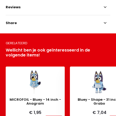
Reviews
Share
GERELATEERD
Wellicht ben je ook geïnteresseerd in de
volgende items!
MICROFOIL - Bluey - 14 inch -
Bluey - Shape - 31 inc
Anagram
Grabo
€ 1,95
€ 7,04