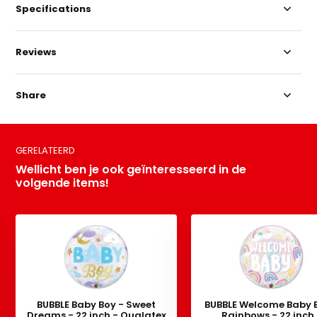
Specifications
Reviews
Share
GERELATEERD
Wellicht ben je ook geïnteresseerd in de
volgende items!
BUBBLE Baby Boy - Sweet
BUBBLE Welcome Baby 
Dreams - 22 inch - Qualatex
Rainbows - 22 inch 