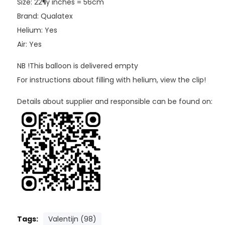
Size: 22¶ÿ inches = 56cm
Brand: Qualatex
Helium: Yes
Air: Yes
NB !This balloon is delivered empty
For instructions about filling with helium, view the clip!
Details about supplier and responsible can be found on:
Tags:
Valentijn (98)