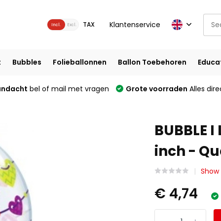
Klantenservice
TAX
Incl.
Excl.
t
Bubbles
Folieballonnen
Ballon Toebehoren
Educa
andacht
bel of mail met vragen
Grote voorraden
Alles dire
BUBBLE I 
inch - Q
Show 
€ 4,74