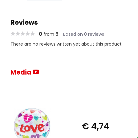
Reviews
0
5
from
Based on 0 reviews
There are no reviews written yet about this product..
Media
€ 4,74