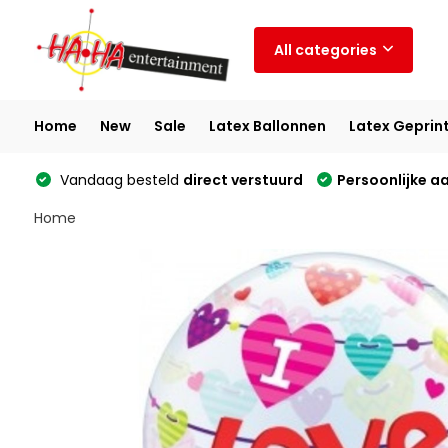
All categories
Home
New
Sale
Latex Ballonnen
Latex Geprin
Vandaag besteld
direct verstuurd
Persoonlijke a
Home