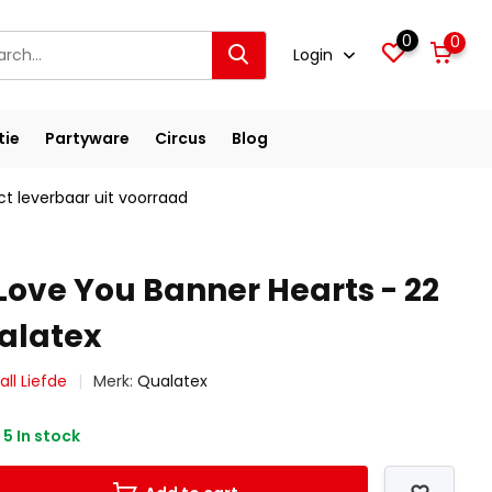
0
0
Login
tie
Partyware
Circus
Blog
ct leverbaar uit voorraad
Love You Banner Hearts - 22
ualatex
all Liefde
Merk:
Qualatex
5 In stock