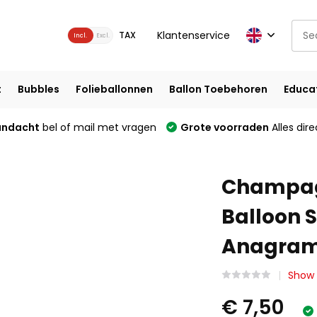
Klantenservice
TAX
Incl.
Excl.
t
Bubbles
Folieballonnen
Ballon Toebehoren
Educa
andacht
bel of mail met vragen
Grote voorraden
Alles dire
Champagn
Balloon 
Anagra
Show 
€ 7,50