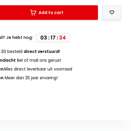
Add to cart
03 : 17 :
34
d? Je hebt nog:
:30 besteld
direct verstuurd!
andacht
Bel of mail ons gerust
en
Alles direct leverbaar uit voorraad
en
Meer dan 25 jaar ervaring!