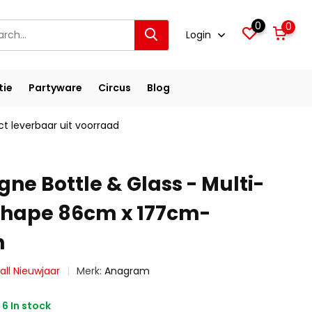
0
0
Login
tie
Partyware
Circus
Blog
ct leverbaar uit voorraad
e Bottle & Glass - Multi-
Shape 86cm x 177cm-
m
all Nieuwjaar
Merk:
Anagram
6 In stock