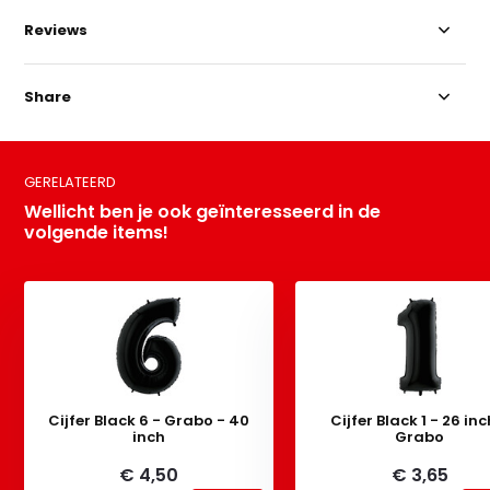
Reviews
Share
GERELATEERD
Wellicht ben je ook geïnteresseerd in de
volgende items!
Cijfer Black 6 - Grabo - 40
Cijfer Black 1 - 26 inc
inch
Grabo
€ 4,50
€ 3,65