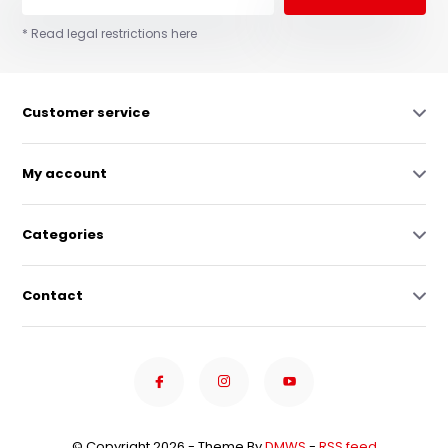
* Read legal restrictions here
Customer service
My account
Categories
Contact
© Copyright 2026 - Theme By
DMWS
-
RSS feed