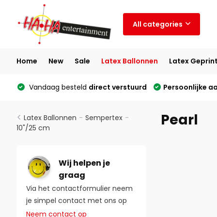
All categories
Home
New
Sale
Latex Ballonnen
Latex Geprin
Vandaag besteld
direct verstuurd
Persoonlijke a
Pearl
Latex Ballonnen
-
Sempertex
-
10"/25 cm
Wij helpen je
graag
Via het contactformulier neem
je simpel contact met ons op
Neem contact op