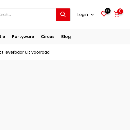
0
0
Login
tie
Partyware
Circus
Blog
ct leverbaar uit voorraad