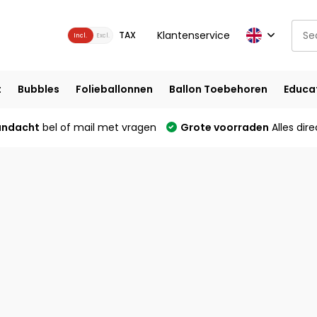
Klantenservice
TAX
Incl.
Excl.
t
Bubbles
Folieballonnen
Ballon Toebehoren
Educa
andacht
bel of mail met vragen
Grote voorraden
Alles dire