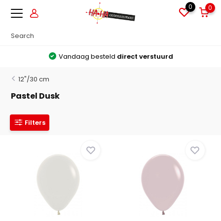
0
0
Vandaag besteld
direct verstuurd
12"/30 cm
Pastel Dusk
Filters