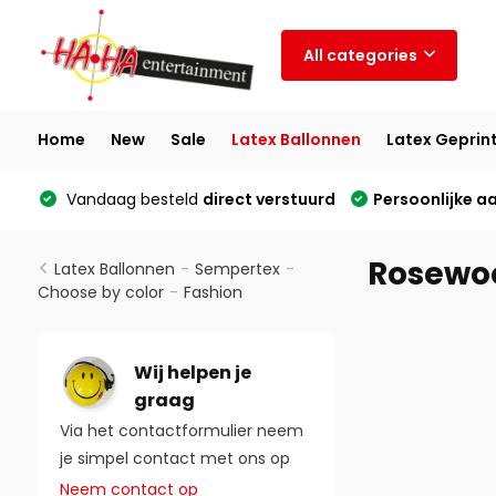
All categories
Home
New
Sale
Latex Ballonnen
Latex Geprin
Vandaag besteld
direct verstuurd
Persoonlijke a
Rosewoo
Latex Ballonnen
-
Sempertex
-
Choose by color
-
Fashion
Wij helpen je
graag
Via het contactformulier neem
je simpel contact met ons op
Neem contact op