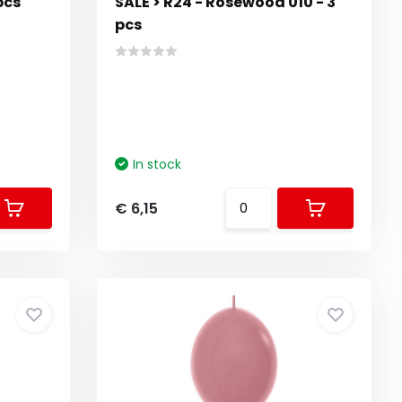
pcs
SALE > R24 - Rosewood 010 - 3
pcs
In stock
€ 6,15