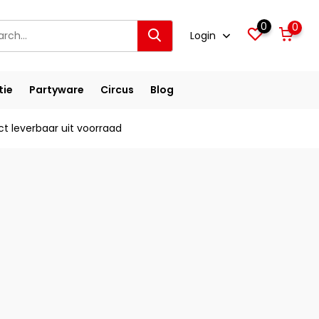
0
0
Login
tie
Partyware
Circus
Blog
ct leverbaar uit voorraad