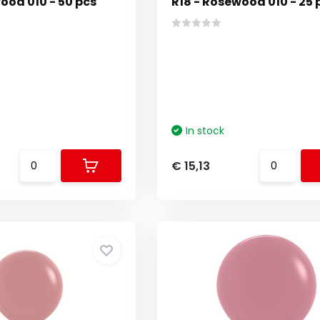
ood 010 - 50 pcs
R18 - Rosewood 010 - 25 
In stock
€ 15,13