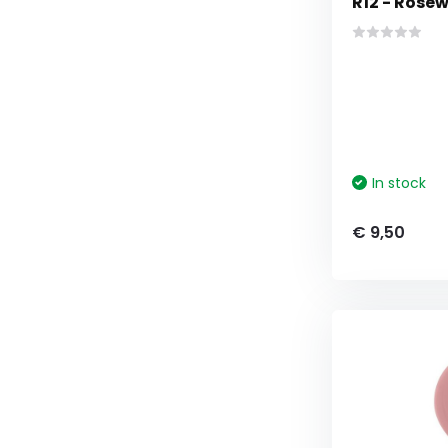
R12 - Rosew
In stock
€ 9,50