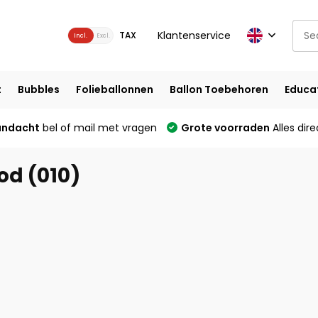
Klantenservice
TAX
Incl.
Excl.
t
Bubbles
Folieballonnen
Ballon Toebehoren
Educa
andacht
bel of mail met vragen
Grote voorraden
Alles dire
d (010)