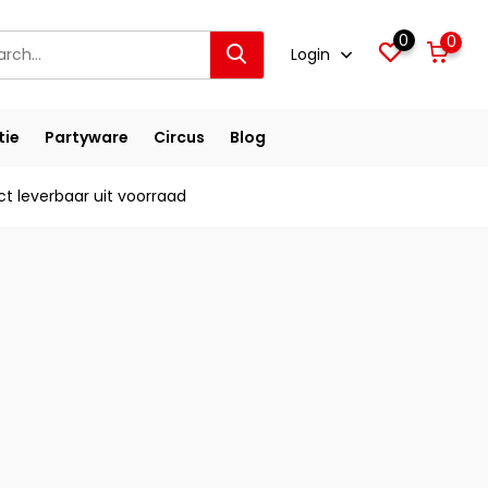
0
0
Login
tie
Partyware
Circus
Blog
ct leverbaar uit voorraad