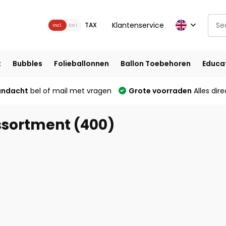
Klantenservice
TAX
Incl.
Excl.
t
Bubbles
Folieballonnen
Ballon Toebehoren
Educa
andacht
bel of mail met vragen
Grote voorraden
Alles dire
ssortment (400)