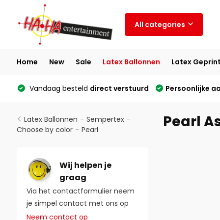
All categories
Home
New
Sale
Latex Ballonnen
Latex Geprin
Vandaag besteld
direct verstuurd
Persoonlijke a
Pearl A
Latex Ballonnen
-
Sempertex
-
Choose by color
-
Pearl
Wij helpen je
graag
Via het contactformulier neem
je simpel contact met ons op
Neem contact op