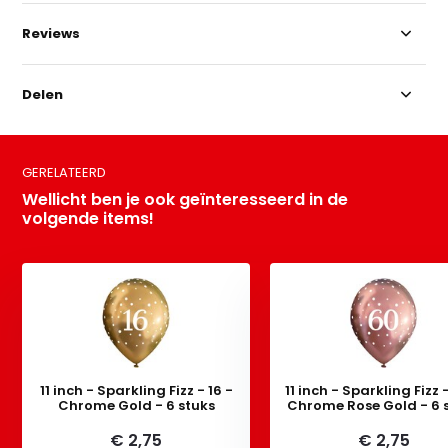
Reviews
Delen
GERELATEERD
Wellicht ben je ook geïnteresseerd in de
volgende items!
11 inch - Sparkling Fizz - 16 -
11 inch - Sparkling Fizz 
Chrome Gold - 6 stuks
Chrome Rose Gold - 6 
€ 2,75
€ 2,75