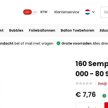
Klantenservice
BTW
Incl.
Excl.
nt
Bubbles
Folieballonnen
Ballon Toebehoren
Educ
andacht
bel of mail met vragen
Grote voorraden
Alles dire
160 Semp
000 - 80 
Bekijk
€ 7,76