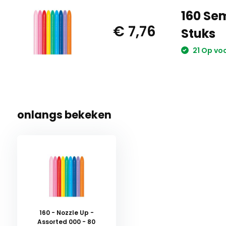
160 Sem
€ 7,76
Stuks
21 Op vo
onlangs bekeken
160 - Nozzle Up -
Assorted 000 - 80