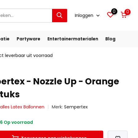
0
0
Inloggen
atie
Partyware
Entertainermaterialen
Blog
ct leverbaar uit voorraad
ertex - Nozzle Up - Orange
Stuks
 alles Latex Ballonnen
Merk:
Sempertex
6 Op voorraad