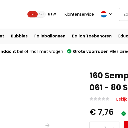
Klantenservice
BTW
Incl.
Excl.
nt
Bubbles
Folieballonnen
Ballon Toebehoren
Educ
andacht
bel of mail met vragen
Grote voorraden
Alles dire
160 Semp
061 - 80 
Bekijk
€ 7,76