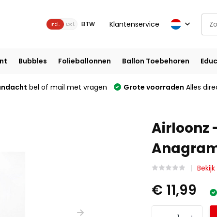
Klantenservice
BTW
Incl.
Excl.
nt
Bubbles
Folieballonnen
Ballon Toebehoren
Educ
andacht
bel of mail met vragen
Grote voorraden
Alles dire
Airloonz 
Anagra
Bekijk
€ 11,99