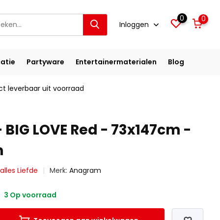
0
0
Inloggen
atie
Partyware
Entertainermaterialen
Blog
ct leverbaar uit voorraad
- BIG LOVE Red - 73x147cm -
m
 alles Liefde
Merk:
Anagram
3 Op voorraad