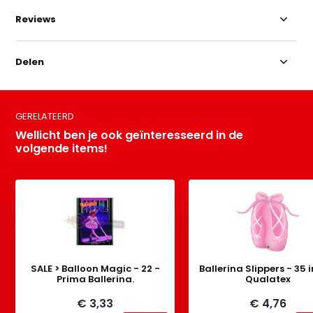
Reviews
Delen
GERELATEERD
Wellicht ben je ook geïnteresseerd in de
volgende items!
SALE > Balloon Magic - 22 -
Ballerina Slippers - 35 
Prima Ballerina.
Qualatex
€ 3,33
€ 4,76