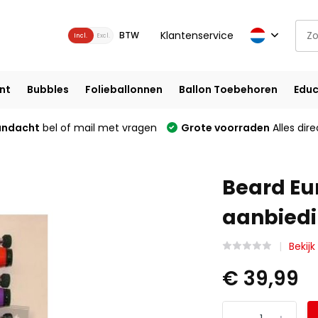
Klantenservice
BTW
Incl.
Excl.
nt
Bubbles
Folieballonnen
Ballon Toebehoren
Educ
andacht
bel of mail met vragen
Grote voorraden
Alles dire
Beard Eur
aanbied
Bekijk
€ 39,99