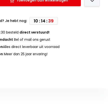
Toevoegen aan winkelwagen
10 : 14 :
39
d? Je hebt nog:
:30 besteld
direct verstuurd!
andacht
Bel of mail ons gerust
en
Alles direct leverbaar uit voorraad
en
Meer dan 25 jaar ervaring!