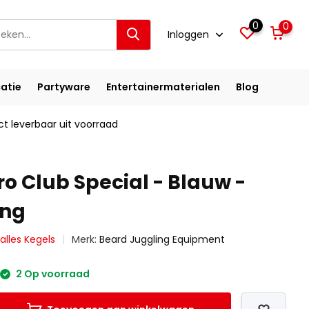
0
0
Inloggen
atie
Partyware
Entertainermaterialen
Blog
ct leverbaar uit voorraad
o Club Special - Blauw -
ing
 alles Kegels
Merk:
Beard Juggling Equipment
2 Op voorraad