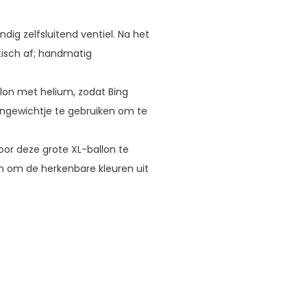
dig zelfsluitend ventiel. Na het
tisch af; handmatig
llon met helium, zodat Bing
ongewichtje te gebruiken om te
or deze grote XL-ballon te
n om de herkenbare kleuren uit