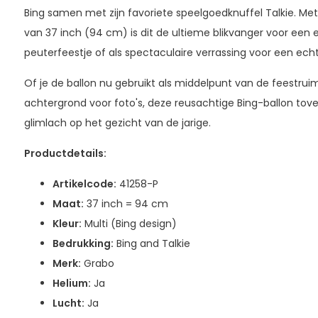
Bing samen met zijn favoriete speelgoedknuffel Talkie. M
van 37 inch (94 cm) is dit de ultieme blikvanger voor een 
peuterfeestje of als spectaculaire verrassing voor een ech
Of je de ballon nu gebruikt als middelpunt van de feestrui
achtergrond voor foto's, deze reusachtige Bing-ballon tov
glimlach op het gezicht van de jarige.
Productdetails:
Artikelcode:
41258-P
Maat:
37 inch = 94 cm
Kleur:
Multi (Bing design)
Bedrukking:
Bing and Talkie
Merk:
Grabo
Helium:
Ja
Lucht:
Ja