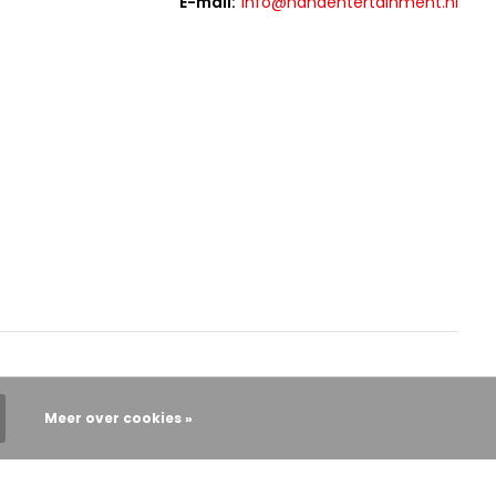
E-mail:
info@hahaentertainment.nl
Meer over cookies »