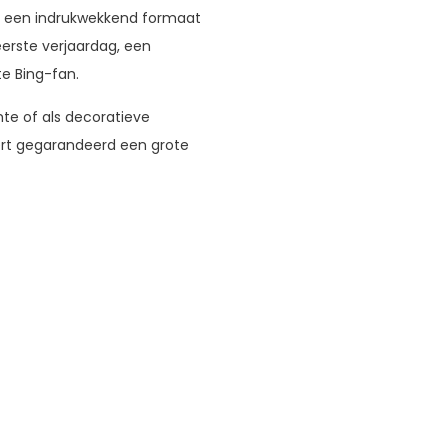
et een indrukwekkend formaat
eerste verjaardag, een
te Bing-fan.
mte of als decoratieve
ert gegarandeerd een grote