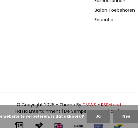
Folieballonnen
Ballon Toebehoren
Educatie
© Copyright 2026 - Theme By
DMWS
-
RSS-feed
Ha Ha Entertainment | De Sempertex groothandel
e website te verbeteren. Is dat akkoord?
Ja
Nee