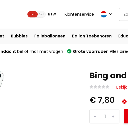
Klantenservice
BTW
Incl.
Excl.
nt
Bubbles
Folieballonnen
Ballon Toebehoren
Educ
andacht
bel of mail met vragen
Grote voorraden
Alles dire
Bing and 
Bekijk
€ 7,80
-
+