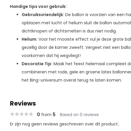
Handige tips voor gebruik:
Gebruiksvriendelijk:
De ballon is voorzien van een han
opblazen met lucht of helium sluit de ballon automa
dichtknopen of dichtsmelten is dus niet nodig.
Helium:
Voor het mooiste effect vul je deze grote ba
gezellig door de kamer zweeft. Vergeet niet een ball
voorkomen dat hij wegvliegt!
Decoratie Tip:
Maak het feest helemaal compleet do
combineren met rode, gele en groene latex ballonne
het Bing-universum overal terug te laten komen.
Reviews
0
5
from
Based on 0 reviews
Er zijn nog geen reviews geschreven over dit product..