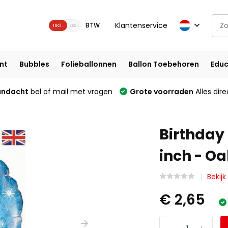
Klantenservice
BTW
Incl.
Excl.
nt
Bubbles
Folieballonnen
Ballon Toebehoren
Educ
andacht
bel of mail met vragen
Grote voorraden
Alles dire
Birthday 
inch - O
Bekijk
€ 2,65