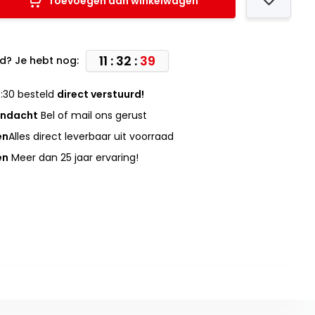
Toevoegen aan winkelwagen
11 : 32 :
39
d? Je hebt nog:
:30 besteld
direct verstuurd!
andacht
Bel of mail ons gerust
en
Alles direct leverbaar uit voorraad
en
Meer dan 25 jaar ervaring!