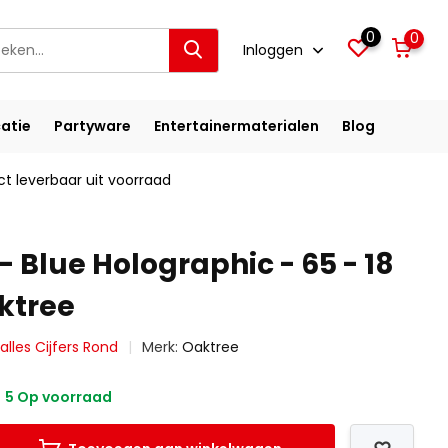
0
0
Inloggen
atie
Partyware
Entertainermaterialen
Blog
ct leverbaar uit voorraad
- Blue Holographic - 65 - 18
aktree
 alles Cijfers Rond
Merk:
Oaktree
5 Op voorraad