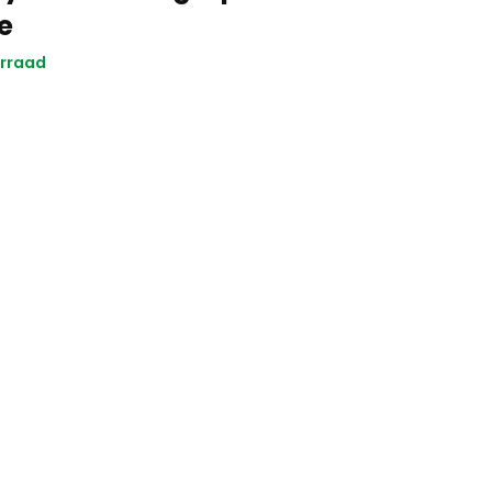
e
rraad