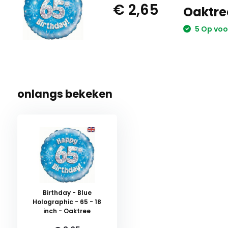
€ 2,65
Oaktre
5 Op voo
onlangs bekeken
Birthday - Blue
Holographic - 65 - 18
inch - Oaktree