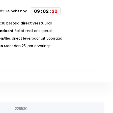
09 : 02 :
20
d? Je hebt nog:
:30 besteld
direct verstuurd!
andacht
Bel of mail ons gerust
en
Alles direct leverbaar uit voorraad
en
Meer dan 25 jaar ervaring!
229530