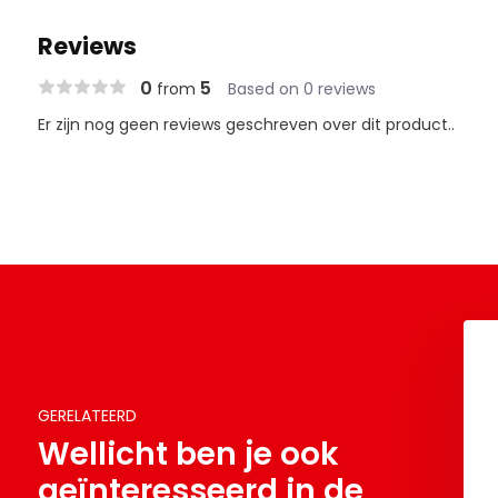
Reviews
0
5
from
Based on 0 reviews
Er zijn nog geen reviews geschreven over dit product..
GERELATEERD
Wellicht ben je ook
geïnteresseerd in de