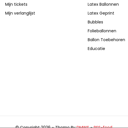
Mijn tickets
Latex Ballonnen
Mijn verlanglijst
Latex Geprint
Bubbles
Folieballonnen
Ballon Toebehoren
Educatie
© Copyright 2026 - Theme By
DMWS
-
RSS-feed