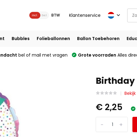
Klantenservice
BTW
Incl.
Excl.
nt
Bubbles
Folieballonnen
Ballon Toebehoren
Educ
andacht
bel of mail met vragen
Grote voorraden
Alles dire
Birthday
Bekijk
€ 2,25
-
+