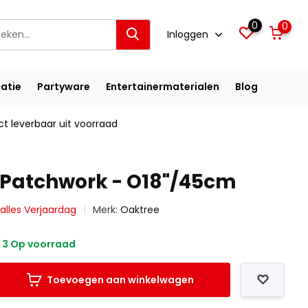
0
0
Inloggen
atie
Partyware
Entertainermaterialen
Blog
ct leverbaar uit voorraad
 Patchwork - O18"/45cm
 alles Verjaardag
Merk:
Oaktree
3 Op voorraad
Toevoegen aan winkelwagen