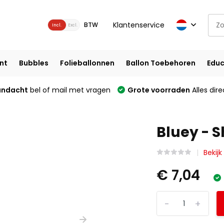
Klantenservice
BTW
Incl.
Excl.
nt
Bubbles
Folieballonnen
Ballon Toebehoren
Educ
andacht
bel of mail met vragen
Grote voorraden
Alles dire
Bluey - S
Bekijk
€ 7,04
-
+