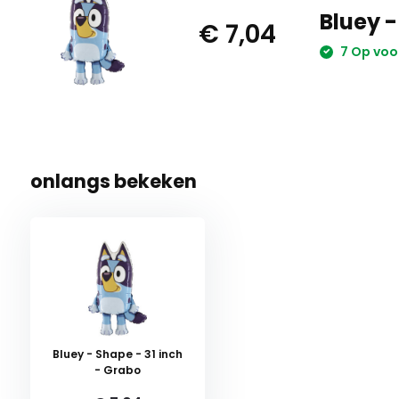
Bluey -
€ 7,04
7 Op voo
onlangs bekeken
Bluey - Shape - 31 inch
- Grabo