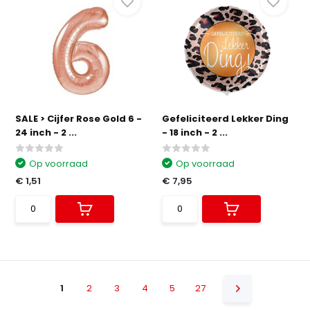
SALE > Cijfer Rose Gold 6 -
Gefeliciteerd Lekker Ding
24 inch - 2 ...
- 18 inch - 2 ...
Op voorraad
Op voorraad
€ 1,51
€ 7,95
1
2
3
4
5
27