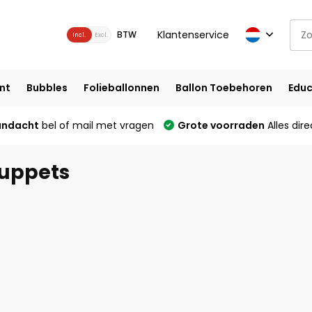
Klantenservice
BTW
Incl.
Excl.
nt
Bubbles
Folieballonnen
Ballon Toebehoren
Educ
andacht
bel of mail met vragen
Grote voorraden
Alles dire
Puppets