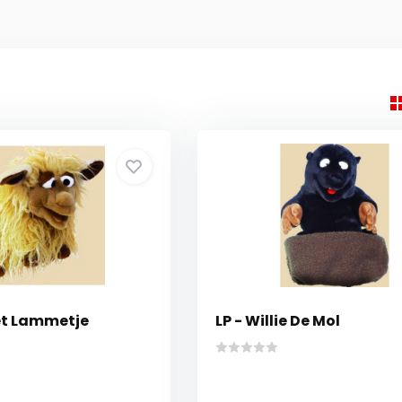
Het Lammetje
LP - Willie De Mol