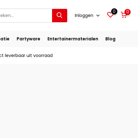
0
0
Inloggen
atie
Partyware
Entertainermaterialen
Blog
ct leverbaar uit voorraad